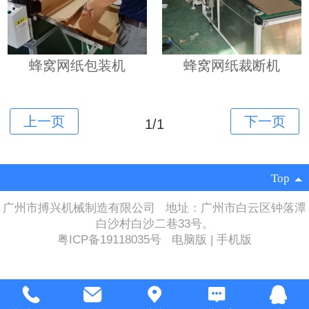
蜂窝网纸包装机
蜂窝网纸裁断机
1/1
Top
广州市搏兴机械制造有限公司 地址：广州市白云区钟落潭
白沙村白沙二巷33号。
粤ICP备19118035号
电脑版
|
手机版