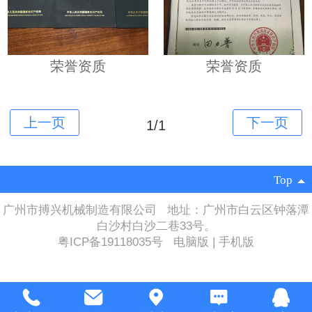
荣誉资质
荣誉资质
1/1
Top
广州市搏兴机械制造有限公司 地址：广州市白云区钟落潭
白沙村白沙二巷33号。
粤ICP备19118035号
电脑版
|
手机版